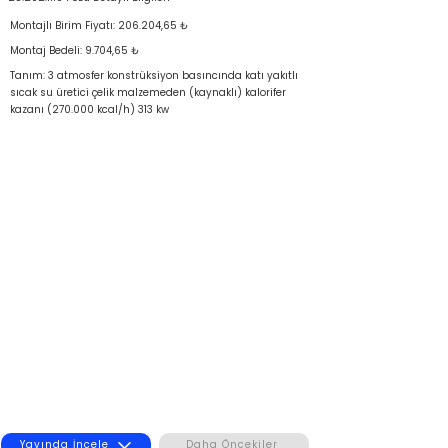
Montajlı Birim Fiyatı: 206.204,65 ₺
Montaj Bedeli: 9.704,65 ₺
Tanım: 3 atmosfer konstrüksiyon basıncında katı yakıtlı
sıcak su üretici çelik malzemeden (kaynaklı) kalorifer
kazanı (270.000 kcal/h) 313 kw
Yayında İncele
Daha Öncekiler