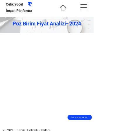
Çelik Yücel
İnşaat Platformu
Poz Birim Fiyat Analizi- 2024
Poz Aramaya Git
25.202.1110
Pozu Detaylı Bilgileri