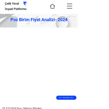
Çelik Yücel
İnşaat Platformu
Poz Birim Fiyat Analizi- 2024
Poz Aramaya Git
25.320.1104
Pozu Detaylı Bilgileri