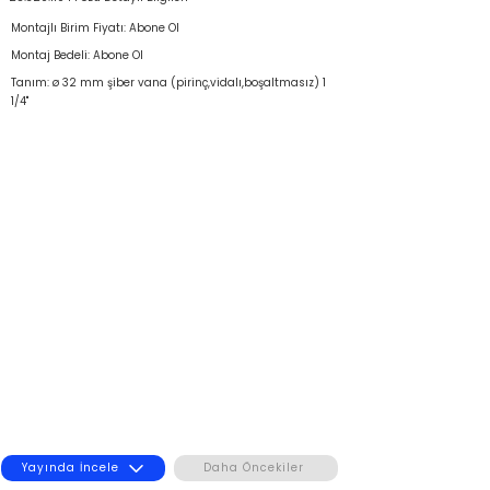
Montajlı Birim Fiyatı: Abone Ol
Montaj Bedeli: Abone Ol
Tanım: ø 32 mm şiber vana (pirinç,vidalı,boşaltmasız) 1
1/4"
Yayında İncele
Daha Öncekiler