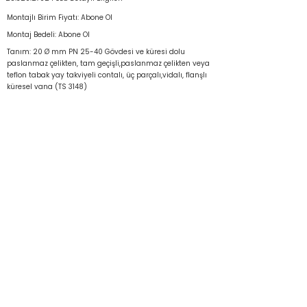
Montajlı Birim Fiyatı: Abone Ol
Montaj Bedeli: Abone Ol
Tanım: 20 Ø mm PN 25-40 Gövdesi ve küresi dolu
paslanmaz çelikten, tam geçişli,paslanmaz çelikten veya
teflon tabak yay takviyeli contalı, üç parçalı,vidalı, flanşlı
küresel vana (TS 3148)