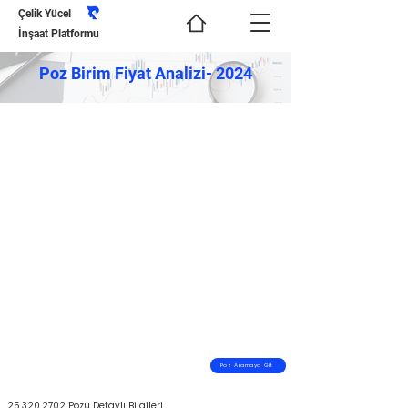
Çelik Yücel
İnşaat Platformu
Poz Birim Fiyat Analizi- 2024
Poz Aramaya Git
25.320.2702
Pozu Detaylı Bilgileri