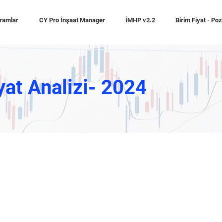
ramlar
CY Pro İnşaat Manager
İMHP v2.2
Birim Fiyat - Po
yat Analizi- 2024