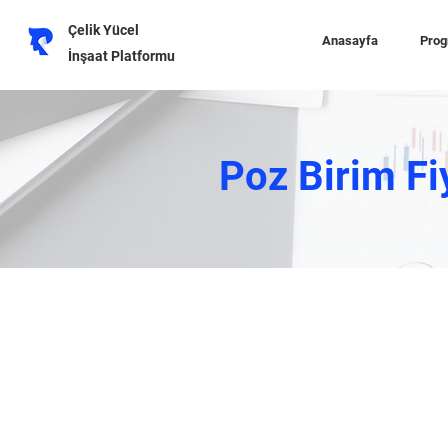
Çelik Yücel
Anasayfa
Prog
İnşaat Platformu
Poz Birim Fi