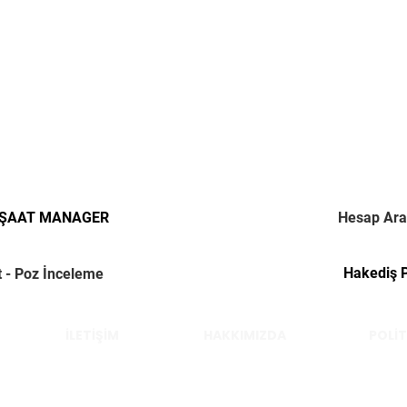
NŞAAT MANAGER
Hesap Ara
Hakediş 
t - Poz İnceleme
İLETİŞİM
HAKKIMIZDA
POLİT
Çelik Yücel © 2022