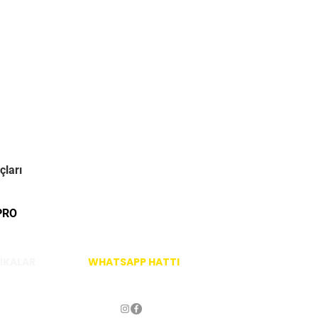
çları
PRO
İKALAR
WHATSAPP HATTI