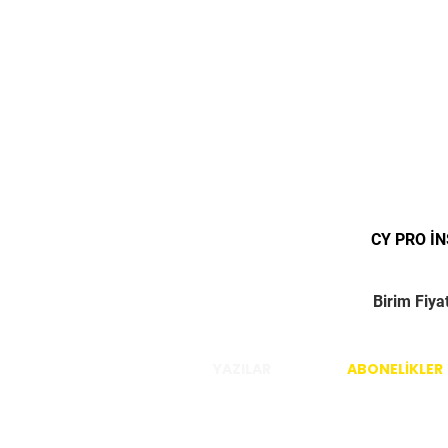
CY PRO İ
Birim Fiya
YAZILAR
ABONELİKLER
İstanbul / Türkiye